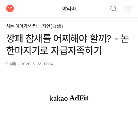
검색하기
야라바
티스토리
사는 이야기/사람과 자연(自然)
깡패 참새를 어찌해야 할까? - 논
한마지기로 자급자족하기
야라바
2020. 5. 26. 19:14