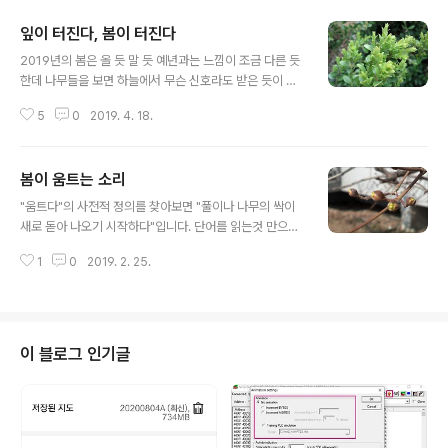
잎이 터진다, 봄이 터진다
글 내용
2019년의 봄은 올 듯 말 듯 예년과는 느낌이 조금 다른 듯
한데 나무들을 보면 하늘에서 무슨 신호라도 받은 듯이 일
제히 겨울잠을 깨고 봄을 맞이 합니다. 도장을 만드는데 사
5
0
2019. 4. 18.
용되어 도장 나무라는 별명이 있는 회양목의 새순은 나온
지 이미 시간 꽤 지났고요. 5월을 바라보며 꽃을 피울 것입
니다. 침엽수이기는 하지만 잎을 낙엽으로 모두 떨어뜨리
봄이 움트는 소리
고 횡한 모양으로 겨울을 나는 잎갈나무도 새 잎을 터뜨리
글 내용
고 있습니다. 낙엽송이라고도 부르지요. 비슷한 모양의 개
"움트다"의 사전적 정의를 찾아보면 "풀이나 나무의 싹이
잎갈나무 혹은 히말라야 시다라는 나무도 있습니다. 마치
새로 돋아 나오기 시작하다"입니다. 단어를 읽는것 만으로
에이리언이 구푸린 몸을 일으켜 세우듯이 잎을 내고 있는
도 머리에 생기가 돌고 온 몸에 따스한 햇살이 도는 것과 같
단풍나무의 잎. 겨울눈에 움츠려 있는 잎을 터뜨리며 봄을
1
0
2019. 2. 25.
은 에너지가 전달되는 기분 좋은 단어입니다. "움"은 새싹,
맞이하고 있는 붉은 단풍나무. 봄을 처음으로 맞이 했던 노
새순이란 의미가 있기 때문에 "움이 돋는다"라고도 표현합
란 산수유 꽃이 진 다음에는 새 잎..
니다. "움"에는 겨우내 먹을거리를 저장해 놓는 지하 저장
소를 지칭하는 의미도 있고 영어로 움이라고 발음하는 "w
omb"는 자궁을 의미하기도 합니다. 어찌했든 움은 살아
이 블로그 인기글
있는, 아니 이제 곧 기적같은 생명으로 자라가야 할 생명을
가지고 있는 단어 입니다. 오늘 아침만 해도 하얗게 서리가
내려 자동차 유리에 단단하게 붙은 것을 긁어내느라 애를
먹었는데 낮이되니 곳곳에서 움트는 소리가 들립니다. 첫
소리는 산수유의 꽃망울입니..