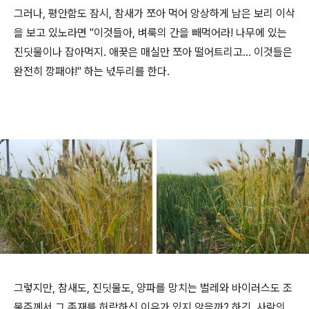
그러나, 평안함도 잠시, 참새가 쪼아 먹어 앙상하게 남은 보리 이삭
을 보고 있노라면 "이것들아, 벼룩의 간을 빼먹어라! 나무에 있는
진딧물이나 잡아먹지. 애꿎은 매실만 쪼아 떨어트리고... 이것들은
완전히 깡패야!" 하는 넋두리를 한다.
그렇지만, 참새도, 진딧물도, 양파를 망치는 벌레와 바이러스도 조
물주께서 그 존재를 허락하신 이유가 있지 않을까? 하긴, 사람의