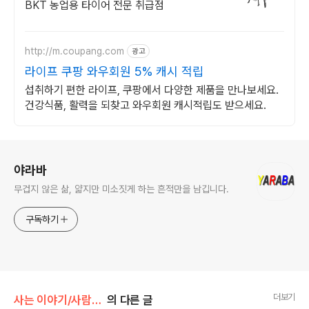
BKT 농업용 타이어 전문 취급점
http://m.coupang.com
광고
라이프 쿠팡 와우회원 5% 캐시 적립
섭취하기 편한 라이프, 쿠팡에서 다양한 제품을 만나보세요.
건강식품, 활력을 되찾고 와우회원 캐시적립도 받으세요.
로그 정보
야라바
무겁지 않은 삶, 얇지만 미소짓게 하는 흔적만을 남깁니다.
구독하기
더보기
사는 이야기/사람과 자연(自然)
의 다른 글