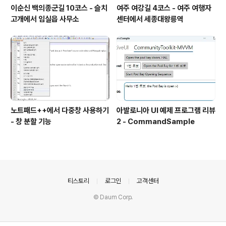
이순신 백의종군길 10코스 - 슬치
여주 여강길 4코스 - 여주 여행자
고개에서 임실읍 사무소
센터에서 세종대왕릉역
노트패드++에서 다중창 사용하기
아발로니아 UI 예제 프로그램 리뷰
- 창 분할 기능
2 - CommandSample
의안내
티스토리
로그인
고객센터
© Daum Corp.