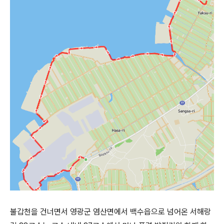
불갑천을 건너면서 영광군 염산면에서 백수읍으로 넘어온 서해랑