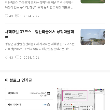
캠핑족들이 자유롭게 즐기는 상정마을 해변은 백바위해수
욕장이 있는 곳이다. 창우마을의 높지 않은 뒷산 임도를 넘
어가면 거대한 풍력 발전 단지가 시선을 사로잡는다. 불갑
43
0
2024. 7. 27.
천 천변을 따라 이어지는 풍력 발전기를 하나씩 지나서 77
번 국도로 나가서 불갑천교를 건너면 하사 6구에서 코스를
마무리한다. 백바위해수욕장이 위치한 상정마을 해변에 도
서해랑길 37코스 - 합산마을에서 상정마을해
착했다. 아담하면서도 깔끔한 해변을 가진 곳이다. 두우리
해수욕장이라고도 불린다. 해변 북쪽에 암석 지대가 있는
변
글 내용
데 이를 보고 백바위 해수욕장이라 부른다. 서해랑길은 암
영광군 염산면 합산마을에서 시작하는 서해랑길 37코스는
석 지대를 거쳐서 간다. 차박의 성지라 불릴 만큼 캠핑을 즐
가음산(206m) 주위의 야월리 해안선을 돌아가는 것으로
기는 사람들이 많았는데, 그럼에도 해변은 깔끔하게 유지
시작한다. 염산 염전을 가로지르며 해안으로 나가면 북쪽
되고 있었다. 암석 지대로는 작은 전망대도 만들어져 있었
43
0
2024. 7. 26.
으로 이동하여 두우리 어촌마을체험관을 지나 당두마을에
는데 젊은 연인들이 인증 사진 찍기에 여념이 ..
닿고 칠산로 해안 도로를 따라서 상정마을 해변에 이른
다. 3월 말의 주말 아침 두우리로 향하는 영광 농어촌 버스
는 사람들로 북적인다. 37코스의 시작점인 합산마을로 가
려면 두우리로 가는 버스를 타고 양일마을에 내려서 1Km
이 블로그 인기글
정도 들어가면 된다. 물론 시간을 잘 맞추면 합산마을을 거
쳐서 가는 버스를 타고 합산마을에서 내릴 수도 있다. 3월
말 영광의 마을길은 봄이 완연하다. 노란 꽃을 올린 민들레
도 예쁘지만, 들풀들 사이에서 수줍게 고개를 내민 봄까치
꽃의 푸른빛도 훌륭하다. 열매 모양 때..