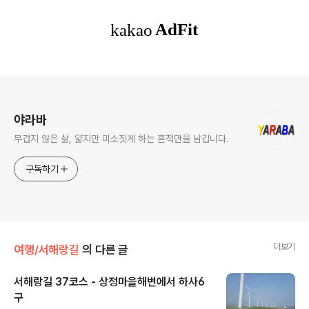
로그 정보
야라바
무겁지 않은 삶, 얇지만 미소짓게 하는 흔적만을 남깁니다.
구독하기
더보기
여행/서해랑길
의 다른 글
서해랑길 37코스 - 상정마을해변에서 하사6
구
글 내용