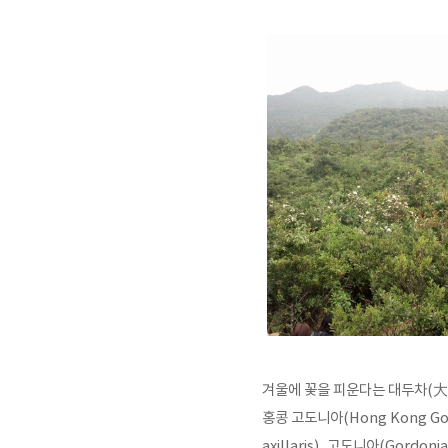
겨울에 꽃을 피운다는 대두차(
大
홍콩 고도니아(Hong Kong Gor
axillaris), 고도니아(
Gordon