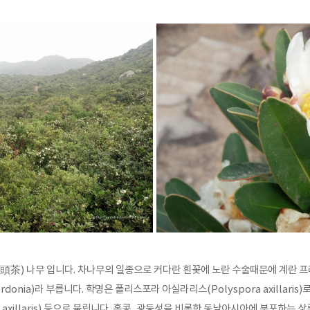
頭茶) 나무 입니다. 차나무의 일종으로 커다란 흰꽃에 노란 수술때문에 계란 프
donia)라 부릅니다. 학명은 폴리스포라 아실라리스(Polyspora axillaris)로
ia axillaris) 등으로 불립니다. 홍콩, 광둥성을 비롯한 동남아시아에 분포하는 