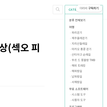
야라바
구독하기
CATEGORY
분류 전체보기
여행
파리걷기
제주올레걷기
지리산둘레길
정상(섹오 피
마카오 홍콩 걷기
산티아고 순례길
뚜르 드 몽블랑 TMB
해외 트레킹
해파랑길
남파랑길
서해랑길
무료 소프트웨어
시스템 도구
사용자 도구