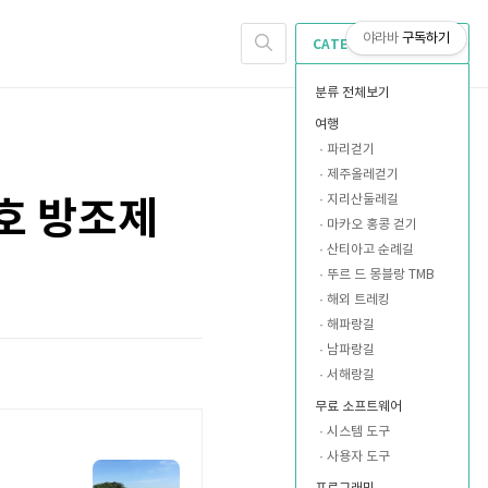
야라바
구독하기
CATEGORY
분류 전체보기
여행
파리걷기
제주올레걷기
지리산둘레길
호 방조제
마카오 홍콩 걷기
산티아고 순례길
뚜르 드 몽블랑 TMB
해외 트레킹
해파랑길
남파랑길
서해랑길
무료 소프트웨어
시스템 도구
사용자 도구