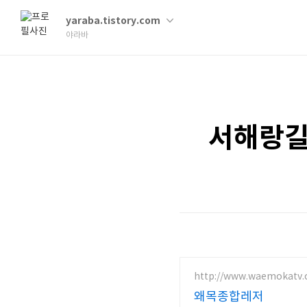
yaraba.tistory.com
야라바
서해랑길
http://www.waemokatv.
왜목종합레저