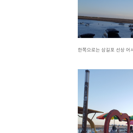
한쪽으로는 삼길포 선상 어시