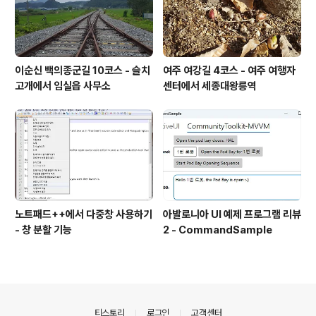
이순신 백의종군길 10코스 - 슬치
여주 여강길 4코스 - 여주 여행자
고개에서 임실읍 사무소
센터에서 세종대왕릉역
노트패드++에서 다중창 사용하기
아발로니아 UI 예제 프로그램 리뷰
- 창 분할 기능
2 - CommandSample
의안내
티스토리
로그인
고객센터