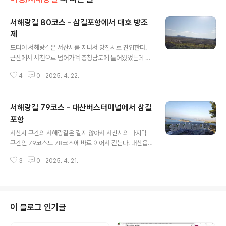
서해랑길 80코스 - 삼길포항에서 대호 방조
제
글 내용
드디어 서해랑길은 서산시를 지나서 당진시로 진입한다.
군산에서 서천으로 넘어가며 충청남도에 들어왔었는데 이
제 충청남도의 끝자락인 당진시를 걷게 된다. 삼길포항을
4
0
2025. 4. 22.
떠나서 1984년에 준공되었던, 당시만 해도 동양 최대 규
모의 방조제이었던 대호 방조제의 둑방길을 걷는 것으로
여정을 시작한다. 삼길포가 서산 9경 중의 하나라는데 수
서해랑길 79코스 - 대산버스터미널에서 삼길
많은 음식 중에 서산의 맛이 우럭이라는 조형물을 세워 놓
았다. 삼길포는 선상 어시장도 유명하지만 우럭 좌대 낚시
포항
글 내용
터로 유명한데 이유는 이곳에서 우럭 양식을 많이 하기 때
서산시 구간의 서해랑길은 길지 않아서 서산시의 마지막
문이다. 표준명은 조피볼락이다. 광어 다음으로 양식을 많
구간인 79코스도 78코스에 바로 이어서 걷는다. 대산읍은
이 하는 국민 횟감이다. 그런데, 흥미로운 점은 난태생으로
전남 여수시, 울산시와 함께 국내 3대 석유 화학 단지를 가
알이 어미 배속에서 부화하여 새끼를 낳는 어종이라는 것
3
0
2025. 4. 21.
진 곳이므로 북서부에 황금산과 같은 명소가 있지만 북부
이다. 그래서 치어 생존율이 높아서 양식에도 적절한..
해안으로 산업단지가 자리하고 있어서 바로 북동부 끝자락
으로 향한다. 29번 국도변 걷기로 코스를 시작하고 간척지
논길과 들길을 통해서 삼길산에 이른다. 이후로 고도 120
여 미터에 이르는 삼길산 임도를 걷는데 완만하게 오르고
이 블로그 인기글
내려오는 무리 없는 길이다. 삼길산을 내려와서 삼길포항
에서 코스를 마무리한다. 서해랑길 79코스는 대산 버스 터