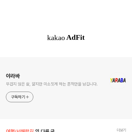
로그 정보
야라바
무겁지 않은 삶, 얇지만 미소짓게 하는 흔적만을 남깁니다.
구독하기
더보기
여행/서해랑길
의 다른 글