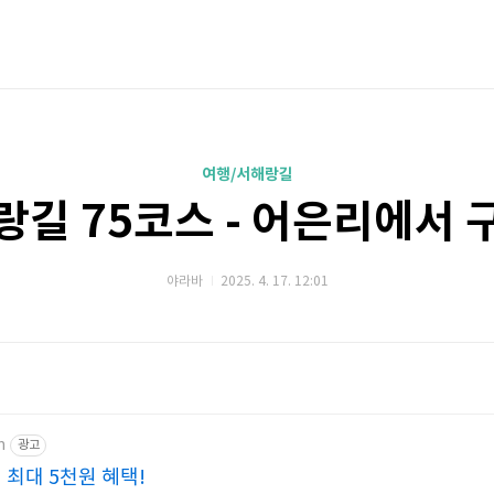
여행/서해랑길
랑길 75코스 - 어은리에서 
야라바
2025. 4. 17. 12:01
m
광고
 최대 5천원 혜택!