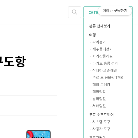
야라바
구독하기
CATEGORY
분류 전체보기
여행
파리걷기
제주올레걷기
지리산둘레길
구도항
마카오 홍콩 걷기
산티아고 순례길
뚜르 드 몽블랑 TMB
해외 트레킹
해파랑길
남파랑길
서해랑길
무료 소프트웨어
시스템 도구
사용자 도구