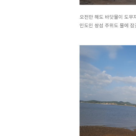
오전만 해도 바닷물이 도무지
인도인 쌍섬 주위도 물에 잠