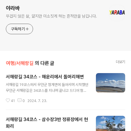
야라바
무겁지 않은 삶, 얇지만 미소짓게 하는 흔적만을 남깁니다.
구독하기
더보기
여행/서해랑길
의 다른 글
서해랑길 34코스 - 해운리에서 돌머리해변
글 내용
서해랑길 19코스에서 무안군 청계면에 들어서며 시작했던
무안군 서해랑길은 34코스를 지나며 끝나고 드디어 함평
군으로 들어간다. 외현화마을과 내현화마을을 차례로 지나
41
0
2024. 7. 23.
며 북쪽으로 이동하던 길은 무안군 북쪽 끝자락인 현경면
해운리로 들어선다. 무안과 함평의 경계를 이루는 자명천
을 지나면서 함평군 함평읍으로 들어가고 해안길을 걸어
서해랑길 34코스 - 삼수장3반 정류장에서 현
돌머리해수욕장에 이른다. 현화천을 건너온 길은 현화천을
따라서 해안으로 향한다. 아직까지는 푸른 하늘이지만 구
화리
글 내용