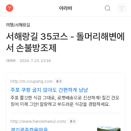
검색하기
야라바
티스토리
여행/서해랑길
서해랑길 35코스 - 돌머리해변에
서 손불방조제
야라바
2024. 7. 23. 23:34
http://m.coupang.com
광고
주포 쿠팡 굽지 않아도 간편하게 냠냠
주포 쫄깃한 식감 그대로, 로켓배송으로 신선하게! 질긴 건오
징어 이제 그만! 말랑하고 부드러운 식감을 경험하세요.
http://www.hanokmaeul.com/
광고
경기광주한옥마을