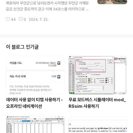
름이 많아지는 모양새가 비를 몰고 올 모양이다. 해안으로
목포에서 무안군으로 넘어오면서 시작했던 무안군 서해랑
나오니 모래사장인지, 갯벌인지 분간하기 어려운 황토갯벌
길은 신안군 증도까지 걷고 이제 34코스를 마지막으로 무
이 넓게 펼쳐 있다. 무안 북쪽 끝자락의 해운리 해변은 독특
안군을 떠난다. 송정리에서 시작하는 34코스는 해제만 바
한 갯벌 형태를 볼 수 있는 곳이다. 쉐니어(Chenier)라고
44
0
2024. 7. 22.
다를 감싸고 돌아서 북쪽으로 향한다. 현경면 읍내를 남쪽
부르는 지형인데 갯벌 위에 모래나 조개껍질 ..
으로 두고 무안읍내로 향하는 국도 북쪽을 국도와 나란히
걷는다. 북쪽으로 들길을 걸어 유수정마을과 외현화마을,
내현화마을을 차례로 지난다. 이른 아침 33코스를 걸을 때
만 해도 하얀 눈이 덮였던 길은 눈이 모두 녹아서 촉촉함만
이 블로그 인기글
남았다. 원래의 33코스 종점과 34코스 시작점은 현해로
큰길에 있는 것이 아니라 현해로 쪽으로 나오다가 다시 24
번 국도 쪽으로 좌회전하는 곳이다. 그리고 이후로 24번
국도와 나란히 이어지는 농로를 따라서 송정교차로까지 걷
는다. 그런데 우리는 이 부분을 건너뛰..
데이터 사용 없이 티맵 사용하기 -
무료 모드버스 시뮬레이터 mod_
오프라인 네비게이션
RSsim 사용하기