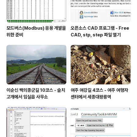
모드버스(Modbus) 응용 개발을
오픈소스 CAD 프로그램 - Free
위한 준비
CAD, stp, step 파일 열기
이순신 백의종군길 10코스 - 슬치
여주 여강길 4코스 - 여주 여행자
고개에서 임실읍 사무소
센터에서 세종대왕릉역