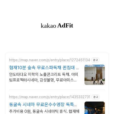
https://map.naver.com/p/entry/place/1272451134
광고
협재10분 숲속 무료스파독채 퀸침대 2
개 가족/커플 독채
안도타다오 미학의 노출콘크리트 독채. 야외
빔프로젝터시네마, 감성불멍, 무료야외스파
퀸침대2개 여유로운 숙면. 프리미엄 오베스
어메니티, 캡슐커피완비. 먼지없는 청결
https://map.naver.com/p/entry/place/1435332731
광고
동굴속 시네마 무료온수수영장 독특하
고 아늑한 나만의아지트
추가비용 0원, 동굴속 시네마틱 휴식. 협재해