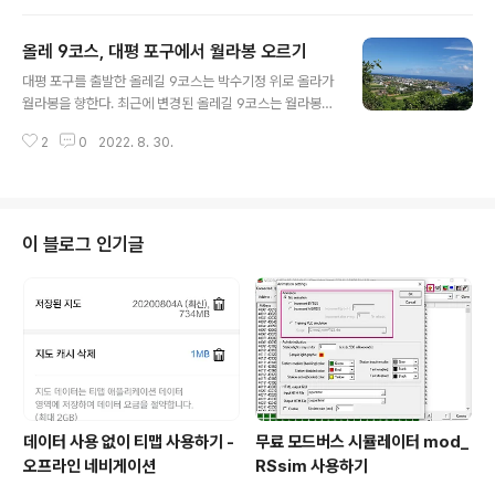
하는 말이나 소는 가지 못하지만 사람은 지나갈 수 있도록
만든 출입구를 다시 지난다. 예전에 올레길의 오름을 걸을
올레 9코스, 대평 포구에서 월라봉 오르기
때 커다란 소들이 길을 막고 있던 것을 기억하면 오금이 저
글 내용
려올 정도이다. 어떤 어르신이 앞서 가지 않았다면 이러지
대평 포구를 출발한 올레길 9코스는 박수기정 위로 올라가
도 저러지도 못했을 것이다. 동물하고 교감하며 친숙해하
월라봉을 향한다. 최근에 변경된 올레길 9코스는 월라봉
는 사람들을 보면 참으로 부럽다. 동물들에게 마음을 여는
우측 길을 통해서 군산으로 가지만 오전 내내 올레 8코스
가 그리고 동물들과 있었던 교감의 경험이 중요할듯하다.
2
0
2022. 8. 30.
를 걸은 우리는 체력을 감안해서 월라봉을 오르는 이전의
아무튼 소나 말을 마주치지 않은 것이 다행이다. 얼마나 올
올레길 코스로 간다. 올레길 표식도 리본도 없어 길 찾기가
랐을까 벤치 두 개가 마련되어 있는 월라봉..
어렵지만 우리의 체력을 감안한 고육책이었다. 넓은 들을
의미하는 난드르를 병칭으로 가지고 있는 대평 마을의 포
구는 고려시대 원나라가 제주를 말 목장으로 강점하던 시
이 블로그 인기글
기에는 말을 실어 나르는 포구로 사용되었던 곳이라고 한
다. 포구의 우측의 "난드르로"를 따라서 올레길 9코스를 시
작한다. 대평 포구를 지나서 "난드르로"를 따라 걷다 보면
얼마 가지 않아 길은 끝나고 올레길이 시작된다. 이전에는
박수기정 절벽을 따라 박수기정 잔디밭으..
데이터 사용 없이 티맵 사용하기 -
무료 모드버스 시뮬레이터 mod_
오프라인 네비게이션
RSsim 사용하기