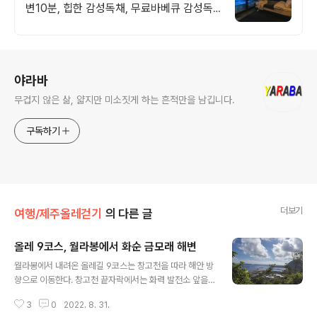
변10분, 힙한 감성독채, 무료바베큐 감성독
채,동굴의 아늑함 풀사이드 시네마의 낭만.
잊지못할 태교여행&커플여행의 완성
로그 정보
야라바
무겁지 않은 삶, 얇지만 미소짓게 하는 흔적만을 남깁니다.
구독하기
더보기
여행/제주올레걷기
의 다른 글
올레 9코스, 월라봉에서 화순 금모래 해변
글 내용
월라봉에서 내려온 올레길 9코스는 창고천을 따라 해안 방
향으로 이동한다. 창고천 끝자락에서는 화력 발전소 앞을
지나 발전소 옆에 새롭게 조성된 공원을 지나 화순 해안로
3
0
2022. 8. 31.
를 걸어 화순 금모래 해변에서 9코스를 마무리한다. 방목