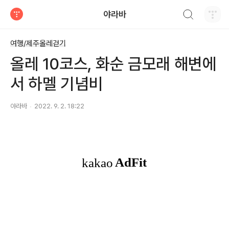
검색하기
야라바
티스토리
여행/제주올레걷기
올레 10코스, 화순 금모래 해변에
서 하멜 기념비
야라바
2022. 9. 2. 18:22