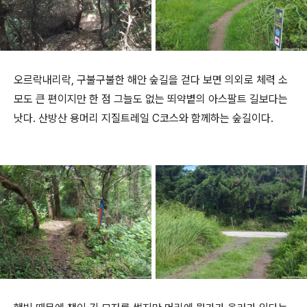
오르락내리락, 구불구불한 해안 숲길을 걷다 보면 의외로 체력 소
모도 큰 편이지만 한 점 그늘도 없는 뙤약볕의 아스팔트 길보다는
낫다. 산방산 용머리 지질트레일 C코스와 함께하는 숲길이다.