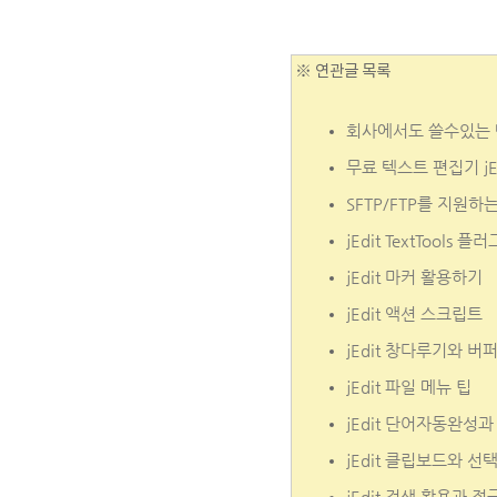
※ 연관글 목록
회사에서도 쓸수있는 텍
무료 텍스트 편집기 jE
SFTP/FTP를 지원하는
jEdit TextTool
jEdit 마커 활용하기
jEdit 액션 스크립트
jEdit 창다루기와 버
jEdit 파일 메뉴 팁
jEdit 단어자동완성
jEdit 클립보드와 선