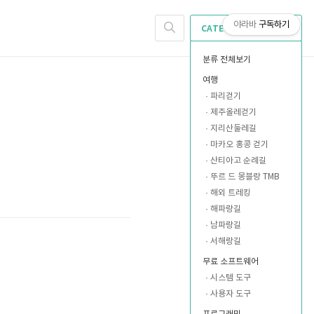
야라바
구독하기
CATEGORY
분류 전체보기
여행
파리걷기
제주올레걷기
지리산둘레길
마카오 홍콩 걷기
산티아고 순례길
뚜르 드 몽블랑 TMB
해외 트레킹
해파랑길
남파랑길
서해랑길
무료 소프트웨어
시스템 도구
사용자 도구