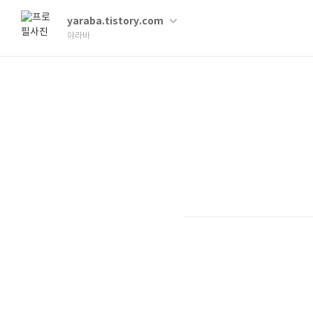
yaraba.tistory.com
야라바