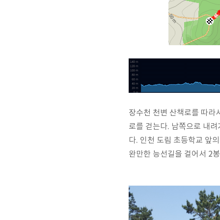
장수천 천변 산책로를 따라
로를 걷는다. 남쪽으로 내
다. 인천 도림 초등학교 앞
완만한 능선길을 걸어서 2봉