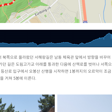
서 북쪽으로 올라왔던 서해랑길은 남동 체육관 앞에서 방향을 바꾸어
려가던 길은 도림고가교 아래를 통과한 다음에 산책로를 벗어나 서쪽
의 등산로 입구에서 오봉산 산행을 시작하면 1봉까지의 오르막이 조금
을 거쳐 5봉에 이른다.