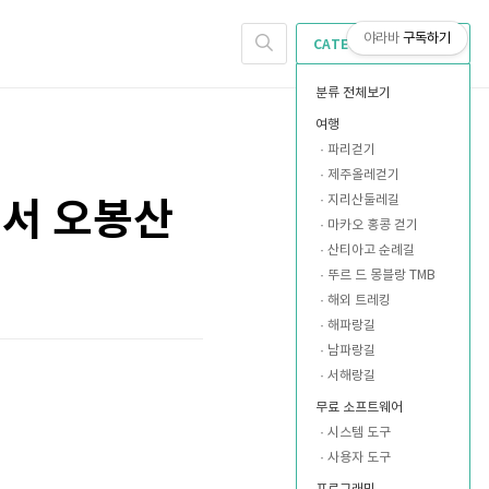
야라바
구독하기
CATEGORY
분류 전체보기
여행
파리걷기
제주올레걷기
지리산둘레길
에서 오봉산
마카오 홍콩 걷기
산티아고 순례길
뚜르 드 몽블랑 TMB
해외 트레킹
해파랑길
남파랑길
서해랑길
무료 소프트웨어
시스템 도구
사용자 도구