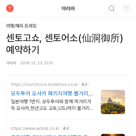
검색하기
야라바
티스토리
여행/해외 트레킹
센토고쇼, 센토어소(仙洞御所)
예약하기
야라바
2018. 12. 23. 21:01
https://tourchoice.modetour.co.kr
광고
모두투어 오사카 패키지여행 볼거리,먹
거리 가득한 오사카
일본여행 1번지. 모두투어와 함께 먹거리가
득 오사카,천년고도 교토,USJ까지 볼거리
가득 도톰보리, 천년고도 교토, 아이들에게
인기만점 USJ까지
https://www.airbnb.co.kr
광고