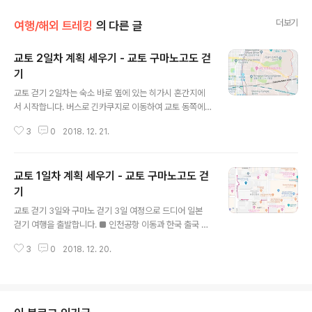
더보기
여행/해외 트레킹
의 다른 글
교토 2일차 계획 세우기 - 교토 구마노고도 걷
기
글 내용
교토 걷기 2일차는 숙소 바로 옆에 있는 히가시 혼간지에
서 시작합니다. 버스로 긴카쿠지로 이동하여 교토 동쪽에
있는 히가시야마(Higashiyama, 東山区) 지역을 북쪽에
3
0
2018. 12. 21.
서 남쪽으로 걷습니다. 히가시야마 지역은 남북으로는 4K
m 내외지만 중간에 거치는 곳이 많으므로 페이스 조절을
잘 해야 합니다. ■ 히가시 혼간지(Higashi Hongan-ji,
교토 1일차 계획 세우기 - 교토 구마노고도 걷
東本願寺) 숙소 바로 옆에 있는 히가시 혼간지로 부터 교
토 이틀째 걷기를 시작합니다. 히가시 혼간지(Higashi Ho
기
글 내용
ngan-ji, 東本願寺, http://www.higashihonganji.or.j
교토 걷기 3일와 구마노 걷기 3일 여정으로 드디어 일본
p/)는 동절기 06:20~16:30에 개방하며 무료 입장 입니
걷기 여행을 출발합니다. ■ 인천공항 이동과 한국 출국 몇
다. 1602년에 토쿠가와 이에야스(Shogun Tokugawa I
달전 예약해둔 항공편(피치, Peach 항공, https://www.f
eyasu)에 의해 세워진 사찰..
3
0
2018. 12. 20.
lypeach.com/)이 두명 왕복에 각종 옵션없이 330,000
원으로 예약한 까닭에 좌석은 체크인해 봐야 확인할 수 있
습니다. 유럽식 저가 항공의 특징이죠. 두명이서 비행기를
같이 타지만 좌석이 찢어 질 수도 있다는...... 아무튼 비행기
출발이 7시 30분이므로(지금까지의 비행기 여행중 가장