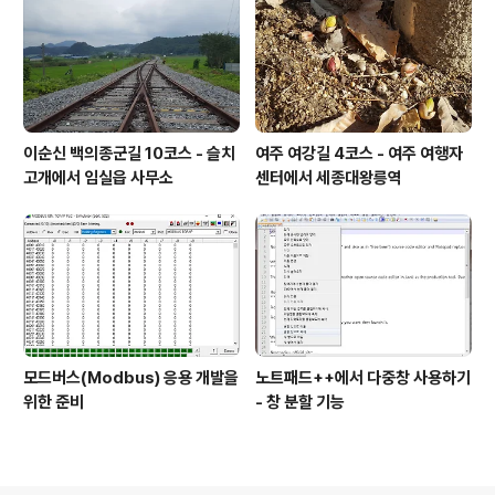
이순신 백의종군길 10코스 - 슬치
여주 여강길 4코스 - 여주 여행자
고개에서 임실읍 사무소
센터에서 세종대왕릉역
모드버스(Modbus) 응용 개발을
노트패드++에서 다중창 사용하기
위한 준비
- 창 분할 기능