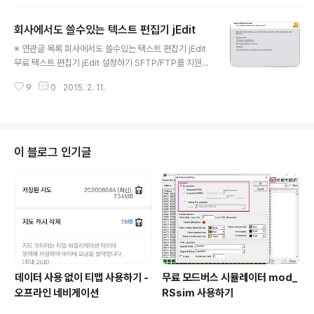
트 jEdit 창다루기와 버퍼의 개념 jEdit 파일 메뉴 팁 jEdit
단어자동완성과 약어기능 활용하기 jEdit 클립보드와 선택
회사에서도 쓸수있는 텍스트 편집기 jEdit
기능 활용하기 jEdit 검색 활용과 정규식 jEdit 추가 편집
글 내용
기능 사용하기 jEdit 묶음과 접기 기능 사용하기 BeanSh
※ 연관글 목록 회사에서도 쓸수있는 텍스트 편집기 jEdit
ell과 매크로, 문제 해결 도구 활용하기 - jEdit 무료 텍스트
무료 텍스트 편집기 jEdit 설정하기 SFTP/FTP를 지원하
편집기 jEdit 한글판 배포 마커는 파일을 편집하다가 자주
는 jEdit - 서버 직접 편집하기 jEdit TextTools 플러그인
이동할 위치 또는 특정 위치를 표시해두고 싶을 때 사용하
9
0
2015. 2. 11.
으로 라인 정렬하기 jEdit 마커 활용하기 jEdit 액션 스크립
는..
트 jEdit 창다루기와 버퍼의 개념 jEdit 파일 메뉴 팁 jEdit
단어자동완성과 약어기능 활용하기 jEdit 클립보드와 선택
기능 활용하기 jEdit 검색 활용과 정규식 jEdit 추가 편집
기능 사용하기 jEdit 묶음과 접기 기능 사용하기 BeanSh
이 블로그 인기글
ell과 매크로, 문제 해결 도구 활용하기 - jEdit 무료 텍스트
편집기 jEdit 한글판 배포 "텍스트"(TEXT)라는 단어의 의
미는 "글자" 또는 "책"으로, "Text Editor..
데이터 사용 없이 티맵 사용하기 -
무료 모드버스 시뮬레이터 mod_
오프라인 네비게이션
RSsim 사용하기