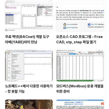
무료 백넷(BACnet) 개발 도구
오픈소스 CAD 프로그램 - Free
야베(YABE)와의 만남
CAD, stp, step 파일 열기
노트패드++에서 다중창 사용하기
모드버스(Modbus) 응용 개발을
- 창 분할 기능
위한 준비