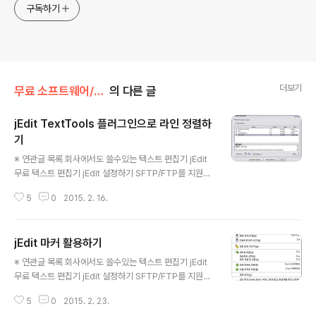
구독하기
더보기
무료 소프트웨어/사용자 도구
의 다른 글
jEdit TextTools 플러그인으로 라인 정렬하
기
글 내용
※ 연관글 목록 회사에서도 쓸수있는 텍스트 편집기 jEdit
무료 텍스트 편집기 jEdit 설정하기 SFTP/FTP를 지원하
는 jEdit - 서버 직접 편집하기 jEdit TextTools 플러그인
5
0
2015. 2. 16.
으로 라인 정렬하기 jEdit 마커 활용하기 jEdit 액션 스크립
트 jEdit 창다루기와 버퍼의 개념 jEdit 파일 메뉴 팁 jEdit
단어자동완성과 약어기능 활용하기 jEdit 클립보드와 선택
jEdit 마커 활용하기
기능 활용하기 jEdit 검색 활용과 정규식 jEdit 추가 편집
글 내용
기능 사용하기 jEdit 묶음과 접기 기능 사용하기 BeanSh
※ 연관글 목록 회사에서도 쓸수있는 텍스트 편집기 jEdit
ell과 매크로, 문제 해결 도구 활용하기 - jEdit 무료 텍스트
무료 텍스트 편집기 jEdit 설정하기 SFTP/FTP를 지원하
편집기 jEdit 한글판 배포 jEdit 플러그인 중에서 유용한 것
는 jEdit - 서버 직접 편집하기 jEdit TextTools 플러그인
으로 지난 포스팅에서는 FTP 플러그인을 가지고 서버..
5
0
2015. 2. 23.
으로 라인 정렬하기 jEdit 마커 활용하기 jEdit 액션 스크립