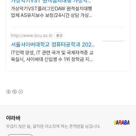
가상악기VST 원격설치대행 가상악기
플러그인 원격설치대행
가상악기VST플러그인DAW 원격설치대행
업체 AS유지보수 보장/24시간 상담 가상악
기VST플러그인DAW 원격설치대행 전문업
체/AS 유지보수 보장/24시간 상담
http://www.iscu.ac.kr
광고
서울사이버대학교 컴퓨터공학과 2026
가을학기 신편입생
IT인력 양성, IT 관련 국가 및 국제자격증 교
육실시, 사이버대 신입생 수 1위 장학금 지급
1위, 학사 석사 박사 온라인복수학위까지
(새창열림)
로그 정보
야라바
무겁지 않은 삶, 얇지만 미소짓게 하는 흔적만을 남깁니다.