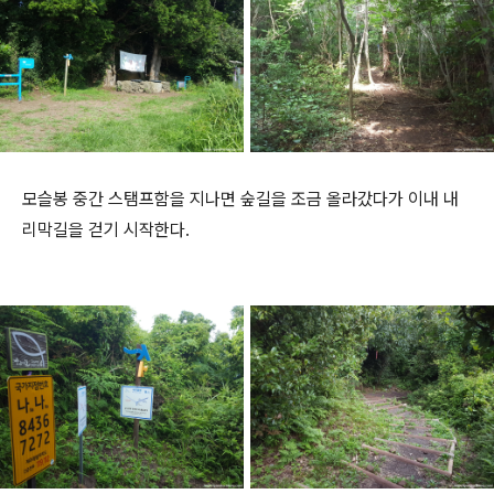
모슬봉 중간 스탬프함을
지나면 숲길을 조금 올라갔다가 이내 내
리막길을 걷기 시작한다.