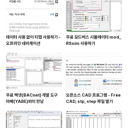
구에 이르면 한국 전쟁 당시 섯알 오름에서 있었던 참혹한
상황을 조금이나마 만나 볼 수 있다. 그렇지만 양민들을 향
해 방아쇠를 당겨야 했던 해병 대..
데이터 사용 없이 티맵 사용하기 -
무료 모드버스 시뮬레이터 mod_
오프라인 네비게이션
RSsim 사용하기
무료 백넷(BACnet) 개발 도구
오픈소스 CAD 프로그램 - Free
야베(YABE)와의 만남
CAD, stp, step 파일 열기