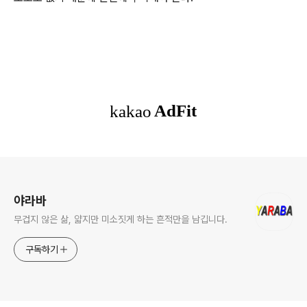
로그 정보
야라바
무겁지 않은 삶, 얇지만 미소짓게 하는 흔적만을 남깁니다.
구독하기