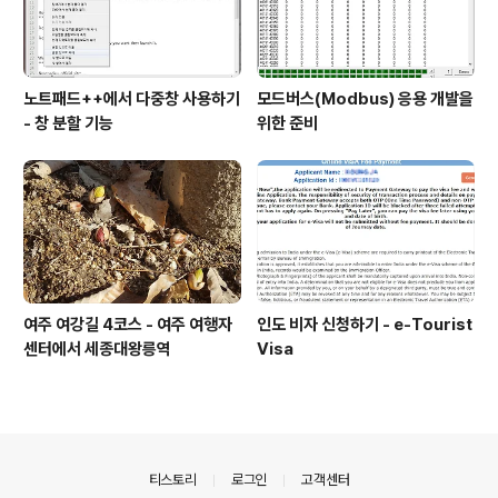
노트패드++에서 다중창 사용하기
모드버스(Modbus) 응용 개발을
- 창 분할 기능
위한 준비
여주 여강길 4코스 - 여주 여행자
인도 비자 신청하기 - e-Tourist
센터에서 세종대왕릉역
Visa
의안내
티스토리
로그인
고객센터