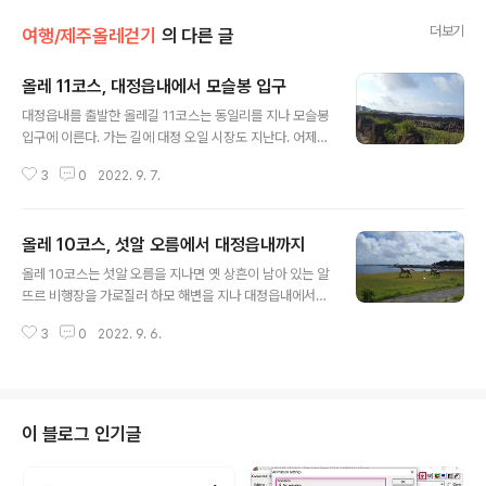
더보기
여행/제주올레걷기
의 다른 글
올레 11코스, 대정읍내에서 모슬봉 입구
글 내용
대정읍내를 출발한 올레길 11코스는 동일리를 지나 모슬봉
입구에 이른다. 가는 길에 대정 오일 시장도 지난다. 어제는
올레길 11 코스 시작점 인근에 있는 모슬포 호텔에서 넉넉
3
0
2022. 9. 7.
한 휴식 시간을 가졌다. 저렴하면서도 깨끗하고 괜찮은 숙
소였다. 우리는 오늘은 11코스를 걷고 이어서 12코스의 12
Km 정도를 걸어 총 29.3Km에 이르는 강행군을 해야 하
올레 10코스, 섯알 오름에서 대정읍내까지
므로 조금 이른 시간에 일정을 시작한다. 읍내에 있는 김밥
글 내용
집들이 문을 열기를 바랐으나 이른 시간이라 그런지, 아니
올레 10코스는 섯알 오름을 지나면 옛 상흔이 남아 있는 알
면 주말이라 그런지 문을 열지 않았다. 하는 수 없이 편의점
뜨르 비행장을 가로질러 하모 해변을 지나 대정읍내에서
에 들어가 삼각 김밥들을 배낭에 쓸어 담았다. 주인아주머
여정을 마무리한다. 섯알 오름 예비 검속 희생자 추모비를
니는 왜 이렇게 많이 사는지 의아해하는 눈빛으로 하나하
3
0
2022. 9. 6.
보면 가슴 아린 우리나라의 현대사가 끝나지 않고 2022년
나 유효 기간을 확인하고 판매해 주셨다. 숙소에서 미리 얼
지금도 여전히 이어지고 있다는 현실에 가슴이 더 답답해
려 놓은 생수를 냉매로 ..
진다. 생각의 다름이 다른 사람의 생명을 빼앗거나, 억압,
배제, 차별로 이어지지 않도록 하는 한국판 똘레랑스를 세
울 수는 없는 것인가? 진정한 관용이 없는 변질된 법치는
이 블로그 인기글
또 다른 희생자와 가해자를 낳을 뿐이다. 무거운 발걸음과
마음으로 희생자 추모비 진입로를 빠져나간다. 진입로 입