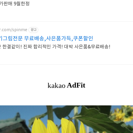
가판매 9월한정
er.com/spinme
광고
기그림전문 무료배송,사은품가득,쿠폰할인
 한결같이! 진짜 합리적인 가격! 대박 사은품&무료배송!