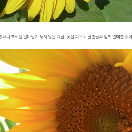
었더니 추석을 얼마남겨 두지 않은 지금, 꽃을 피우고 꿀벌들과 함께 열매를 맺