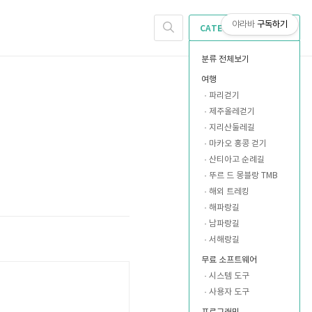
야라바
구독하기
CATEGORY
분류 전체보기
여행
파리걷기
제주올레걷기
지리산둘레길
마카오 홍콩 걷기
산티아고 순례길
뚜르 드 몽블랑 TMB
해외 트레킹
해파랑길
남파랑길
서해랑길
무료 소프트웨어
시스템 도구
사용자 도구