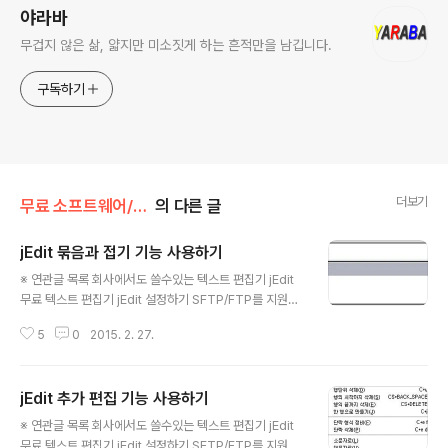
야라바
무겁지 않은 삶, 얇지만 미소짓게 하는 흔적만을 남깁니다.
구독하기
더보기
무료 소프트웨어/사용자 도구
의 다른 글
jEdit 묶음과 접기 기능 사용하기
글 내용
※ 연관글 목록 회사에서도 쓸수있는 텍스트 편집기 jEdit
무료 텍스트 편집기 jEdit 설정하기 SFTP/FTP를 지원하
는 jEdit - 서버 직접 편집하기 jEdit TextTools 플러그인
5
0
2015. 2. 27.
으로 라인 정렬하기 jEdit 마커 활용하기 jEdit 액션 스크립
트 jEdit 창다루기와 버퍼의 개념 jEdit 파일 메뉴 팁 jEdit
단어자동완성과 약어기능 활용하기 jEdit 클립보드와 선택
jEdit 추가 편집 기능 사용하기
기능 활용하기 jEdit 검색 활용과 정규식 jEdit 추가 편집
글 내용
기능 사용하기 jEdit 묶음과 접기 기능 사용하기 BeanSh
※ 연관글 목록 회사에서도 쓸수있는 텍스트 편집기 jEdit
ell과 매크로, 문제 해결 도구 활용하기 - jEdit 무료 텍스트
무료 텍스트 편집기 jEdit 설정하기 SFTP/FTP를 지원하