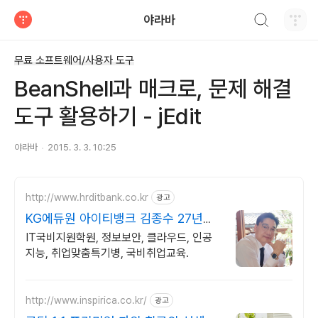
검색하기
야라바
티스토리
무료 소프트웨어/사용자 도구
BeanShell과 매크로, 문제 해결
도구 활용하기 - jEdit
야라바
2015. 3. 3. 10:25
http://www.hrditbank.co.kr
광고
KG에듀원 아이티뱅크 김종수 27년경
력전문가 IT취업상담
IT국비지원학원, 정보보안, 클라우드, 인공
지능, 취업맞춤특기병, 국비취업교육.
http://www.inspirica.co.kr/
광고