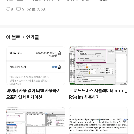
편집기 jEdit 한글판 배포 내용이 많은 텍스트 파일을 편집
는 jEdit - 서버 직접 편집하기 jEdit TextTools 플러그인
할 때 유용한 기능이 바로 묶음과 접기 입니다. 엑셀같은 ..
5
0
2015. 2. 26.
으로 라인 정렬하기 jEdit 마커 활용하기 jEdit 액션 스크립
트 jEdit 창다루기와 버퍼의 개념 jEdit 파일 메뉴 팁 jEdit
단어자동완성과 약어기능 활용하기 jEdit 클립보드와 선택
기능 활용하기 jEdit 검색 활용과 정규식 jEdit 추가 편집
기능 사용하기 jEdit 묶음과 접기 기능 사용하기 BeanSh
이 블로그 인기글
ell과 매크로, 문제 해결 도구 활용하기 - jEdit 무료 텍스트
편집기 jEdit 한글판 배포 이번 포스팅은 편집창에서 자주
사용하는 기능은 아니지만 알아두면 편리한 추가 편집 기
능에..
데이터 사용 없이 티맵 사용하기 -
무료 모드버스 시뮬레이터 mod_
오프라인 네비게이션
RSsim 사용하기