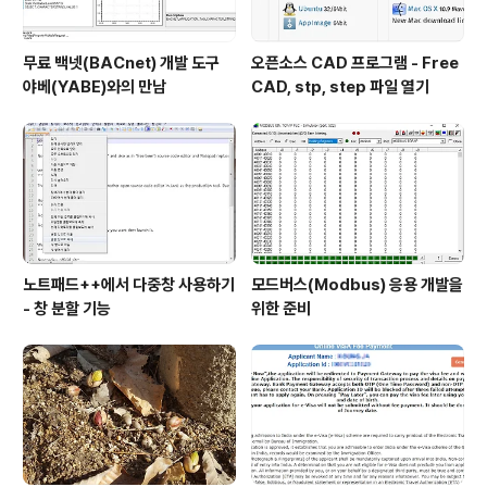
무료 백넷(BACnet) 개발 도구
오픈소스 CAD 프로그램 - Free
야베(YABE)와의 만남
CAD, stp, step 파일 열기
노트패드++에서 다중창 사용하기
모드버스(Modbus) 응용 개발을
- 창 분할 기능
위한 준비