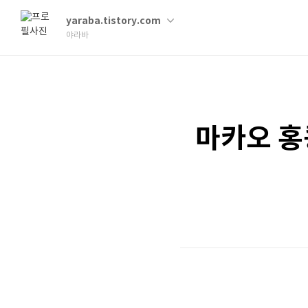
yaraba.tistory.com
야라바
마카오 홍콩