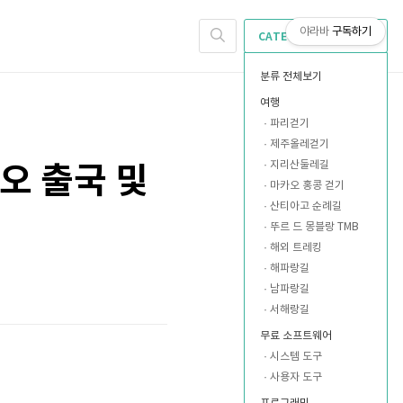
야라바
구독하기
CATEGORY
분류 전체보기
여행
파리걷기
제주올레걷기
지리산둘레길
카오 출국 및
마카오 홍콩 걷기
산티아고 순례길
뚜르 드 몽블랑 TMB
해외 트레킹
해파랑길
남파랑길
서해랑길
무료 소프트웨어
시스템 도구
사용자 도구