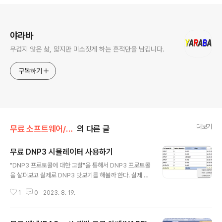
로그 정보
야라바
무겁지 않은 삶, 얇지만 미소짓게 하는 흔적만을 남깁니다.
구독하기
더보기
무료 소프트웨어/시스템 도구
의 다른 글
무료 DNP3 시뮬레이터 사용하기
글 내용
"DNP3 프로토콜에 대한 고찰"을 통해서 DNP3 프로토콜
을 살펴보고 실제로 DNP3 맛보기를 해볼까 한다. 실제 장
비가 있으면 더 실감 나겠지만 테스트와 스터디를 위한 것
1
0
2023. 8. 19.
이므로 실제 장비처럼 동작하는 시뮬레이터를 찾아보았다.
문제는 라이브러리는 많은데 의외로 라이선스가 개방적인
시뮬레이터 프로그램은 찾기 어려웠다. 그래도 차선으로