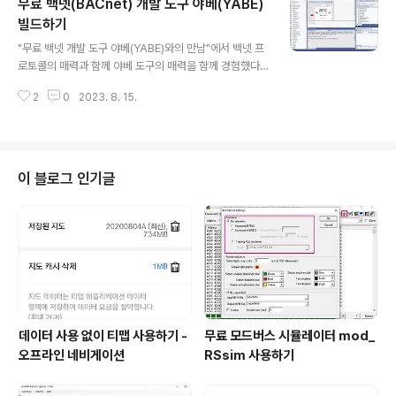
무료 백넷(BACnet) 개발 도구 야베(YABE)
제한적인 라이선스이지만 Freyr SCADA에서 배포하고
있는 무료 시뮬레이터를 사용하기로 했다. https://sourc
빌드하기
글 내용
eforge.net/projects/dnp3-source-code-library/
"무료 백넷 개발 도구 야베(YABE)와의 만남"에서 백넷 프
files/에서는 시뮬레이터와 윈도우 및 리눅스 SDK까지 한
로토콜의 매력과 함께 야베 도구의 매력을 함께 경험했다
번에 받을 수도 있고, https://sourceforge.net/projec
면 이번에는 소스 코드도 배포하고 있는 야베를 빌드해 보
ts/dnp3-outstation-..
2
0
2023. 8. 15.
기로 했다. Addon 프로그램을 추가로 만들 수도 있고 필
요한 수정이나 기능 추가도 가능하니 미리 코드를 빌드해
보고자 한다. MIT 라이선스이니 개발과 배포에 있어 상당
히 자유로운 측면이 있다. 솔루션 빌드이전에 필요한 것은
일단 비주얼스튜디오이고 시스템에 .NET Framework
이 블로그 인기글
4.8 개발자팩이 설치되어 있는지 확인해야 한다. 없다면 h
ttps://dotnet.microsoft.com/ko-kr/download/vis
ual-studio-sdks?cid=getdotnetsdk를 참조한다. 야
베의 소스코드 리포지토리는 서브버전(Su..
데이터 사용 없이 티맵 사용하기 -
무료 모드버스 시뮬레이터 mod_
오프라인 네비게이션
RSsim 사용하기